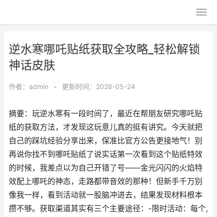
逆水寒哪吒贴纸获取全攻略_轻松解锁
神话皮肤
作者：
admin
•
更新时间：2026-05-24
摘要：玩逆水寒有一段时间了，最近在帮朋友研究哪吒贴
纸的获取方法，才发现这玩意儿真的挺有讲究。今天就把
自己的踩坑经验分享出来，保准比官方公告更接地气！别
再说你找不到哪吒贴纸了说实话第一次看到这个贴纸特效
的时候，我差点以为自己开错了号——金光闪闪的火焰特
效配上哪吒的神态，走路都带音效的那种！但新手千万别
像我一样，看到活动就一股脑冲进去，结果发现材料根本
攒不够。获取渠道其实有三个主要途径：-限时活动：每个,