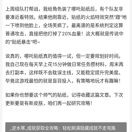
上周组队打帮战，我给角色装了哪吒贴纸后，有个队友非
要凑近看特效。结果他刚靠近，贴纸的火焰特效突然"蹭"地
一下喷到他脸上，全场笑疯了。最离谱的是系统判定这算
普通攻击，直接把他打掉了20%血量！这大概就是传说中
的"贴纸暴击"吧~
说真的，哪吒贴纸真的值得一试，但一定要规划好时间。
我自己现在每天早上花15分钟做日常任务攒材料，周末再
去打副本，这样既不会耽误主线，又能稳定提升完美度。
毕竟这游戏最怕的就是盲目投入，有策略地玩才有趣嘛！
如果你也想要这个帅气的贴纸，记得收藏这篇文章。下次
更新要是有新皮肤，咱们再一起研究攻略！
_逆水寒_成就获取全攻略：轻松刷满隐藏成就不走弯路