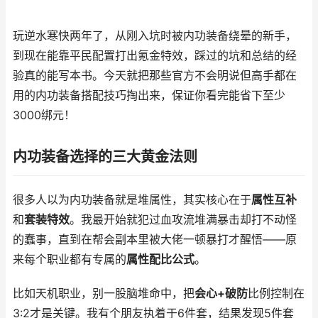
玩逆水寒快两年了，从刚入坑时被内功装备绕晕的新手，
到现在能靠平民配置打出氪金特效，踩过的坑和总结的经
验真的能写本书。今天就把那些官方不会明说但高手都在
用的内功装备搭配技巧掏出来，保证你看完能省下至少
3000绑元！
内功装备选择的三大黄金法则
很多人以为内功装备就是堆属性，其实核心在于
属性互补
和
套装特效
。我最开始就犯过血攻流堆满暴击却打不动怪
的蠢事，直到在帮会副本里被大佬一顿暴打才醒悟——原
来每个职业都有专属的
属性配比公式
。
比如天机职业，别一股脑堆命中，把
会心+破防
比例控制在
3:2才是关键。我有个朋友执着于6件套，结果发现5件套