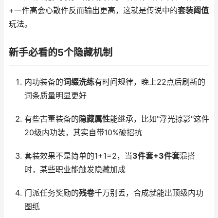
+一件高会心散件反而输出更高，这就是传说中的
套装阈值
玩法。
新手必看的5个隐藏机制
内功装备的
词缀洗练
有时间规律，晚上22点后刷新的
词条质量明显更好
有些古董装备的
隐藏属性
能继承，比如"浮光掠影"这件
20级内功装，其实自带10%破招抗
套装效果不是简单的1+1=2，当
3件套+3件套
混搭
时，某些职业能触发隐藏加成
门派任务奖励的
残卷
千万别丢，合成就能出顶级内功
图纸