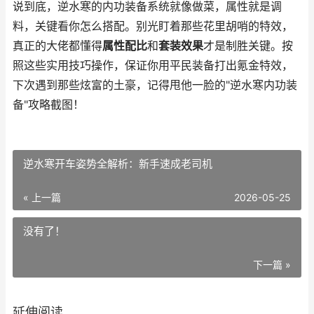
说到底，逆水寒的内功装备系统就像做菜，属性就是调
料，关键看你怎么搭配。别光盯着那些花里胡哨的特效，
真正的大佬都懂得
属性配比
和
套装效果
才是制胜关键。按
照这些实用技巧操作，保证你用平民装备打出氪金特效，
下次遇到那些炫富的土豪，记得甩他一脸的"逆水寒内功装
备"攻略截图！
逆水寒开车姿势全解析：新手速成老司机
« 上一篇
2026-05-25
没有了！
下一篇 »
延伸阅读