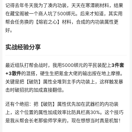
记得去年冬天我为了凑内功装，天天在寒潭刷材料，结果
在藏宝阁被一个商人坑了500绑元。后来才知道，其实用
帮会任务换的【熔岩之心】材料，合成的内功装属性更
好。
实战经验分享
最近组队打帮会战时，我用5000绑元的平民装配上
3件套
+3散件
的混搭，硬生生把氪金大佬的输出按在地上摩擦。
关键是把【破防】属性全堆到主手内功装上，这样触发暴
击时破招抗的加成直接翻倍。
还有个绝招：把【破防】属性优先加在武器栏的内功装
上，这个位置的属性加成效率比防具栏高30%。这个技巧
是我从帮会长老那偷师学来的，现在想想当时真是机智！