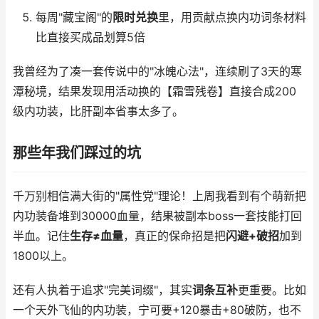
每周"藏宝阁"的
限时兑换
里，用贡献点换内功词条材料
比直接买成品划算5倍
我曾经为了凑一套传说中的"冰魄心法"，连续刷了3天的寒
潭秘境，结果发现用活动换的【霜雪残卷】直接合成200
级内功装，比肝副本省事太多了。
那些年我们踩过的坑
千万别相信满大街的"属性党"理论！上周我看到有个萌新把
内功装备堆到30000血量，结果被副本boss一套技能打回
半血。记住
生存≠血量
，真正的保命招是把
闪避+破招
加到
1800以上。
还有人执着于追求"完美词缀"，其实
词条互补
更重要。比如
一个天外飞仙的内功装，宁可要+120暴击+80破防，也不