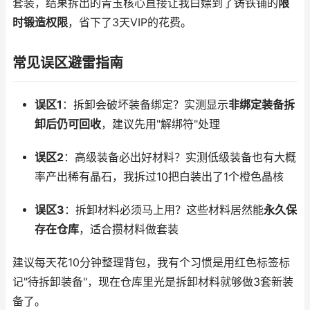
套装，结果拆出的青玉核心直接让我白嫖到了铸铁铺的
限
时锻造权限
，省下了3天VIP的花费。
常见误区避雷指南
误区1
：拆卸会破坏装备绑定？实测显示
非绑定装备拆
卸后仍可回收
，建议先用"解绑符"处理
误区2
：高级装备必出好材料？实测低级装备也有大概
率产出稀有晶石，我拆过10把白装出了1个橙色晶核
误区3
：拆卸材料必须马上用？这些材料居然能
永久保
存在仓库
，适合攒材料做套装
建议每天花10分钟整理背包，我有个习惯是用红色标签标
记"待拆卸装备"，现在仓库里光是拆卸材料就够做3套新装
备了。