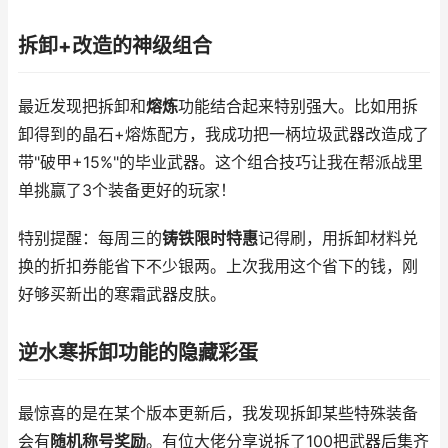
拆卸+改造的神级组合
最近发现把拆卸和
熔炼
功能结合起来特别强大。比如用拆
卸得到的晶石+熔炼配方，我成功把一柄垃圾武器改造成了
带"破甲+15%"的毕业武器。这个组合技巧让我在帮派战里
单挑赢了3个装备更好的玩家！
特别提醒：每周三的
铸铁限时特惠
记得刷，用拆卸材料兑
换的折扣券能省下不少银两。上次我用这个省下的钱，刚
好够买新出的寒霜武器皮肤。
逆水寒拆卸功能的隐藏彩蛋
最惊喜的是在某个版本更新后，我发现拆卸某些特殊装备
会有
随机称号奖励
。有位大佬分享说拆了100把武器后集齐