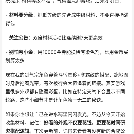
统提示"材料等级不足"，气得差点卸游戏。后来才明白：
-
材料要分级
：把低等级的先合成中级材料，不要直接扔满
背包
-
关注公告
：双倍材料活动比连续刷7天更高效
-
别怕氪小金
：用10000金券能换稀有染色剂，比用金币买
划算太多
现在我的剑气宗角色穿着斗转星移+寒霜纹的搭配，跑地图
时身后拖着光带，有次被行会大佬追着问链接。其实游戏
里很多外观都有隐藏彩蛋，比如在特定天气下会显示不同
纹路，这些小细节才是让角色独一无二的秘诀。
如果你也想让自己在逆水寒里闪闪发光，不妨从今天开始
收集材料。记住：
好看的外观不仅要花钱，更要花时间研
究搭配逻辑
。下次更新前，记得来看看有没有新的合成公