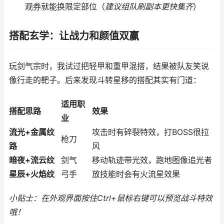
观券就能换限定部位（
建议组队刷副本更快集齐
）
搭配玄学：让战力和颜值双赢
玩剑气宗时，我试过把轻甲和重甲混搭，结果被队友笑说
像行走的靶子。后来发现斗转星移的搭配其实有门道：
适用职
搭配思路
效果
业
流光+金属纹
攻击时有碎裂特效，打BOSS很拉
枪刀
路
风
暗夜+流云纹
剑气
移动轨迹带光效，跑地图像追光者
星辰+火焰纹
弓手
放技能时会有火流星效果
小贴士：在外观界面按住Ctrl+鼠标右键可以预览战斗特效
哦！