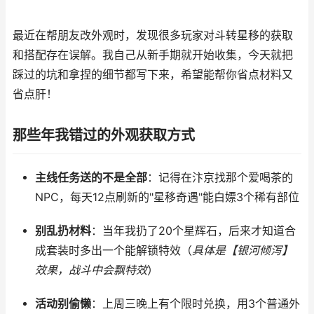
最近在帮朋友改外观时，发现很多玩家对斗转星移的获取
和搭配存在误解。我自己从新手期就开始收集，今天就把
踩过的坑和拿捏的细节都写下来，希望能帮你省点材料又
省点肝！
那些年我错过的外观获取方式
主线任务送的不是全部
：记得在汴京找那个爱喝茶的
NPC，每天12点刷新的"星移奇遇"能白嫖3个稀有部位
别乱扔材料
：当年我扔了20个星辉石，后来才知道合
成套装时多出一个能解锁特效（
具体是【银河倾泻】
效果，战斗中会飘特效
）
活动别偷懒
：上周三晚上有个限时兑换，用3个普通外