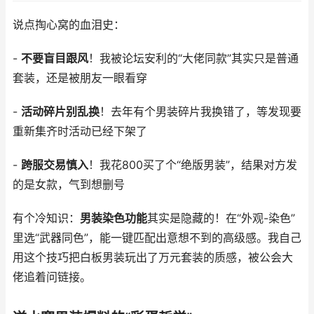
说点掏心窝的血泪史：
-
不要盲目跟风
！我被论坛安利的“大佬同款”其实只是普通
套装，还是被朋友一眼看穿
-
活动碎片别乱换
！去年有个男装碎片我换错了，等发现要
重新集齐时活动已经下架了
-
跨服交易慎入
！我花800买了个“绝版男装”，结果对方发
的是女款，气到想删号
有个冷知识：
男装染色功能
其实是隐藏的！在“外观-染色”
里选“武器同色”，能一键匹配出意想不到的高级感。我自己
用这个技巧把白板男装玩出了万元套装的质感，被公会大
佬追着问链接。