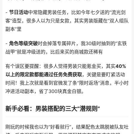
-
节日活动
中常隐藏男装任务，比如今年七夕送的“流光剑
客”造型，很多人以为只是女款，其实男装版藏在“双人组队
副本”里
-
角色等级突破
时会掉落专属碎片，我30级时抽到的“玄铁
战甲”就是冲级送的，比后来买的商城款还稀有
有个误区要提醒：很多人觉得男装只能氪金买，其实
40%
以上的限定款都能通过任务免费获取
，关键是要盯紧活动
时间！我上次就是看到官微发了条“限时返场”消息，半小时
冲进活动副本，省了300块真金白银。
新手必看：男装搭配的三大“潜规则”
刚玩的时候我也以为“好看就行”，结果配色太跳脱被队友吐