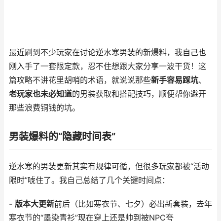
最近刷到不少玩家在讨论逆水寒男装的新爆料，我自己也
刚入手了一套限定款，忍不住想跟大家分享一波干货！这
篇攻略不讲花里胡哨的术语，就说说那些
新手容易踩坑
、
老玩家也未必知道
的男装获取和搭配技巧，顺便帮你避开
那些浪费铜钱的坑。
男装爆料的“隐藏时间表”
逆水寒的男装更新其实有规律可循，但很多玩家都被“活动
限时”唬住了。我自己总结了几个关键时间点：
-
版本大更新
前后（比如寒衣节、七夕）必出新套装，去年
寒衣节的“墨染青衫”现在穿上还是帅到被NPC夸