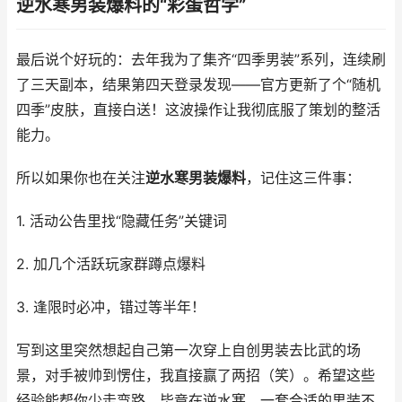
逆水寒男装爆料的“彩蛋哲学”
最后说个好玩的：去年我为了集齐“四季男装”系列，连续刷
了三天副本，结果第四天登录发现——官方更新了个“随机
四季”皮肤，直接白送！这波操作让我彻底服了策划的整活
能力。
所以如果你也在关注
逆水寒男装爆料
，记住这三件事：
1. 活动公告里找“隐藏任务”关键词
2. 加几个活跃玩家群蹲点爆料
3. 逢限时必冲，错过等半年！
写到这里突然想起自己第一次穿上自创男装去比武的场
景，对手被帅到愣住，我直接赢了两招（笑）。希望这些
经验能帮你少走弯路，毕竟在逆水寒，一套合适的男装不