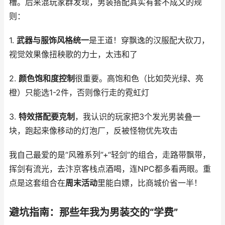
槽。后来混玩家群发现，男装搭配其实有套不成文的规
则：
1.
武器与服饰风格统一
是王道！穿飘逸的汉服配大砍刀，
视觉效果像扭秧歌的力士，太违和了
2.
颜色饱和度控制
很重要。高饱和色（比如荧光绿、亮
橙）只能选1-2件，否则像行走的霓虹灯
3.
特效搭配要克制
，我认识的玩家把3个发光男装叠一
块，跑起来像移动的灯泡厂，反被怪物优先攻击
我自己最爱的是“风雅系列”+“轻剑”的组合，走路带飘带，
挥剑有流光，去汴京客栈点酒喝，连NPC都多看两眼。重
点是这套组合在
周末活动
里能白嫖，比商城价省一半！
避坑指南：那些年我为男装交的“学费”