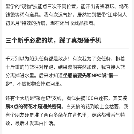
里学的"观物"技能点三次不同位置，能开出青瓷酒坛、绣花
钱袋等稀有道具。我有次运气好，居然抽到把带"江畔何人
初见月"特效的折扇，现在还当收藏品摆着。
三个新手必避的坑，踩了真想砸手机
千万别以为船头任务都是散步！有次我为了交任务，抱着
十斤重的竹篮往对岸跑，结果渡船突然加速，我直接人篮
分离掉进水里。后来才知道
坐船前要先和NPC说"借一
步"
，不然货物会掉进河里。
还有个大坑是"采莲记"支线，看似要摘100朵莲花，其实
凌
晨3点的荷花才是通关密码
。白天摘的花到晚上会枯萎，我
有个朋友硬是堆了两百多朵花在背包里，走路都带香气特
效，最后才发现白忙活。