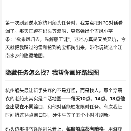
第一次刷到逆水寒杭州船头任务时，我差点把NPC对话看
漏了。那天正蹲在码头等渡船，突然弹出个古风小字
条："欲乘风归去，先解船工谜"。这地方真是又美又坑，今
天就把我踩过的雷和挖到的宝都掏出来，带你玩转这个江
南水乡的隐藏地图。
隐藏任务怎么找？我帮你画好路线图
杭州船头最让新手头疼的不是打怪，而是找人。那个穿蓑
衣的老船夫其实是个活地图——
每天10点、14点、18点他
会出现在不同渡口
，和他对话能触发限时任务。有次我赶
时间错过14点窗口期，硬生生等了五个小时才刷新。
码头边那排乌篷船别急着上，
每艘船底都有暗格
。用游戏