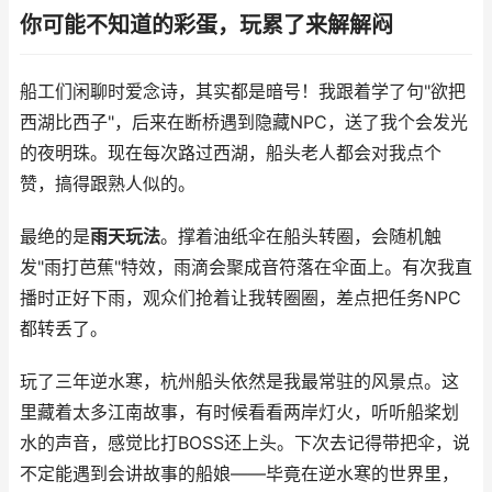
你可能不知道的彩蛋，玩累了来解解闷
船工们闲聊时爱念诗，其实都是暗号！我跟着学了句"欲把
西湖比西子"，后来在断桥遇到隐藏NPC，送了我个会发光
的夜明珠。现在每次路过西湖，船头老人都会对我点个
赞，搞得跟熟人似的。
最绝的是
雨天玩法
。撑着油纸伞在船头转圈，会随机触
发"雨打芭蕉"特效，雨滴会聚成音符落在伞面上。有次我直
播时正好下雨，观众们抢着让我转圈圈，差点把任务NPC
都转丢了。
玩了三年逆水寒，杭州船头依然是我最常驻的风景点。这
里藏着太多江南故事，有时候看看两岸灯火，听听船桨划
水的声音，感觉比打BOSS还上头。下次去记得带把伞，说
不定能遇到会讲故事的船娘——毕竟在逆水寒的世界里，