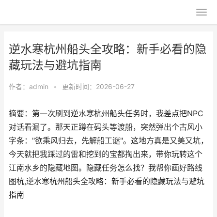
逆水寒杭州船头全攻略：新手必看的隐
藏玩法与避坑指南
作者：
admin
•
更新时间：2026-06-27
摘要：第一次刷到逆水寒杭州船头任务时，我差点把NPC
对话看漏了。那天正蹲在码头等渡船，突然弹出个古风小
字条："欲乘风归去，先解船工谜"。这地方真是又美又坑，
今天就把我踩过的雷和挖到的宝都掏出来，带你玩转这个
江南水乡的隐藏地图。隐藏任务怎么找？我帮你画好路线
图杭,逆水寒杭州船头全攻略：新手必看的隐藏玩法与避坑
指南