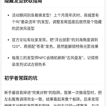
隐藏发型获取指南
活动期间别急着换发型！上个月周年庆时，商城里有
个叫"墨染流年"的发型，调整发尾弧度后居然是个隐藏
的武侠风造型
官方论坛有玩家发现，把"浮云掠影"的刘海角度调到
120°，再搭配"苍青"发色，居然能解锁特殊光影效果
每周三的发型师NPC会随机刷新"古风盘发"，记得用
染发剂试试古铜色系
初学者常踩的坑
新手最容易掉进"完美对称"的陷阱。我第一次做造型时，把
左右鬓角调得完全一致，结果看起来像个板砖。后来发现
稍微不对称的发型更有韵味，比如右边留一缕散发，左边