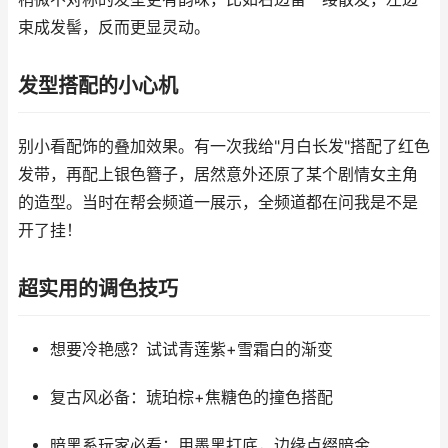
束成发髻，反而更显灵动。
发型搭配的小心机
别小看配饰的叠加效果。有一次我给"月白长发"搭配了红色
发带，再配上银色簪子，居然意外还原了某个剧情女主角
的造型。当时在帮会频道一展示，全频道都在问我是不是
开了挂！
超实用的调色技巧
想要冷艳感？试试青莲紫+雪霜白的渐变
复古风必备：琥珀棕+焦糖色的撞色搭配
暗黑系玩家必看：用墨黑打底，边缘点缀暗金