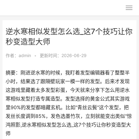
逆水寒相似发型怎么选_这7个技巧让你
秒变造型大师
作者：
admin
•
更新时间：2026-06-29
摘要：刚进逆水寒的时候，我盯着发型编辑器看了整整半
小时，结果选了跟隔壁玩家一模一样的发型。后来才发现
这游戏里藏着太多发型彩蛋，今天就来分享下怎么用逆水
寒相似发型打造专属造型。发型选择的黄金公式其实游戏
里90%的发型都暗藏玄机。比如"青丝云鬓"这个发型，把
发丝长度调到85%，发色选墨竹灰，立刻就能变出类似"惊
鸿照影,逆水寒相似发型怎么选_这7个技巧让你秒变造型大
师