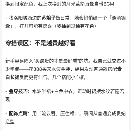
换到限定配色，我上次换到的月光蓝简直像自带BGM
- 找洛阳城西边的
苏娘子
做日常，她会悄悄给一个「涟漪锦
囊」，打开可能有惊喜（我抽到过稀有花色）
穿搭误区：不是越贵越好看
新手容易陷入"买最贵的才是最好看"的坑。我自己就交过不
少学费——花888买来水波金装，结果发现普通款搭配
素
白长裙
反而更有仙气。几个搭配小心机：
-
叠穿技巧
：水波半裙+白色中衣，走动时裙摆水纹若隐若
现
-
配饰点睛
：用「流云簪」压住领口，瞬间从普通变成贵妃
造型