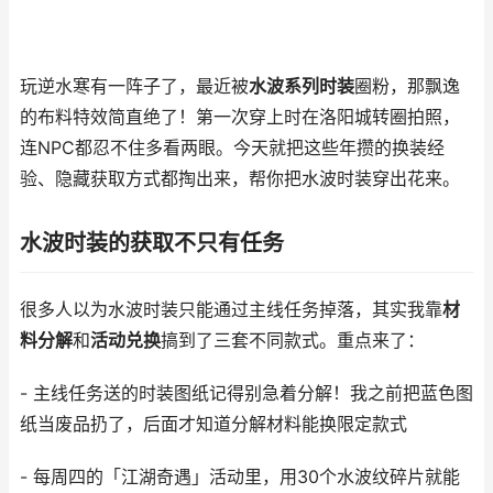
玩逆水寒有一阵子了，最近被
水波系列时装
圈粉，那飘逸
的布料特效简直绝了！第一次穿上时在洛阳城转圈拍照，
连NPC都忍不住多看两眼。今天就把这些年攒的换装经
验、隐藏获取方式都掏出来，帮你把水波时装穿出花来。
水波时装的获取不只有任务
很多人以为水波时装只能通过主线任务掉落，其实我靠
材
料分解
和
活动兑换
搞到了三套不同款式。重点来了：
- 主线任务送的时装图纸记得别急着分解！我之前把蓝色图
纸当废品扔了，后面才知道分解材料能换限定款式
- 每周四的「江湖奇遇」活动里，用30个水波纹碎片就能