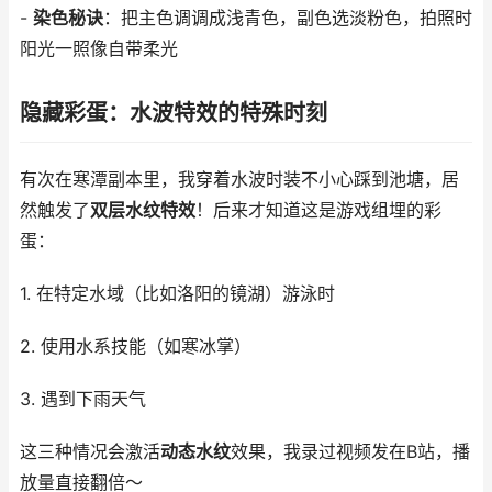
-
染色秘诀
：把主色调调成浅青色，副色选淡粉色，拍照时
阳光一照像自带柔光
隐藏彩蛋：水波特效的特殊时刻
有次在寒潭副本里，我穿着水波时装不小心踩到池塘，居
然触发了
双层水纹特效
！后来才知道这是游戏组埋的彩
蛋：
1. 在特定水域（比如洛阳的镜湖）游泳时
2. 使用水系技能（如寒冰掌）
3. 遇到下雨天气
这三种情况会激活
动态水纹
效果，我录过视频发在B站，播
放量直接翻倍～