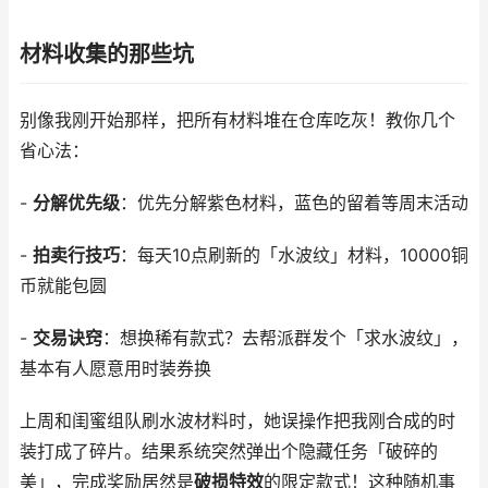
材料收集的那些坑
别像我刚开始那样，把所有材料堆在仓库吃灰！教你几个
省心法：
-
分解优先级
：优先分解紫色材料，蓝色的留着等周末活动
-
拍卖行技巧
：每天10点刷新的「水波纹」材料，10000铜
币就能包圆
-
交易诀窍
：想换稀有款式？去帮派群发个「求水波纹」，
基本有人愿意用时装券换
上周和闺蜜组队刷水波材料时，她误操作把我刚合成的时
装打成了碎片。结果系统突然弹出个隐藏任务「破碎的
美」，完成奖励居然是
破损特效
的限定款式！这种随机事