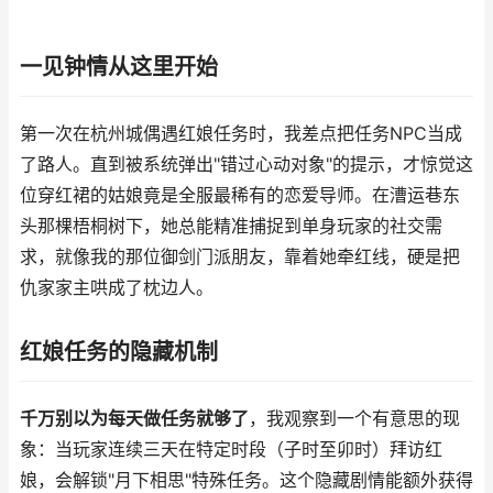
一见钟情从这里开始
第一次在杭州城偶遇红娘任务时，我差点把任务NPC当成
了路人。直到被系统弹出"错过心动对象"的提示，才惊觉这
位穿红裙的姑娘竟是全服最稀有的恋爱导师。在漕运巷东
头那棵梧桐树下，她总能精准捕捉到单身玩家的社交需
求，就像我的那位御剑门派朋友，靠着她牵红线，硬是把
仇家家主哄成了枕边人。
红娘任务的隐藏机制
千万别以为每天做任务就够了
，我观察到一个有意思的现
象：当玩家连续三天在特定时段（子时至卯时）拜访红
娘，会解锁"月下相思"特殊任务。这个隐藏剧情能额外获得