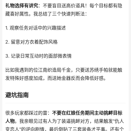
礼物选择有讲究
：不要盲目送高价道具！每个目标都有隐
藏喜好属性。我总结了三个快速判断法：
1. 观察任务对话中的兴趣描述
2. 留意对方衣着配饰风格
3. 记录日常互动时的面部微表情
比如我遇到的位江南织造局千金，只要送苏绣手帕就能触
发特殊好感度加成，而送她金器反而会降低好感。
避坑指南
很多玩家都踩过的雷：
不要在红娘任务期间主动挑衅目标
人物
。我亲眼见过有人为了装逼挑衅对方，结果触发"仇人
变恋人"的逆向剧情，最后倒贴了三套装备才平事。还有个