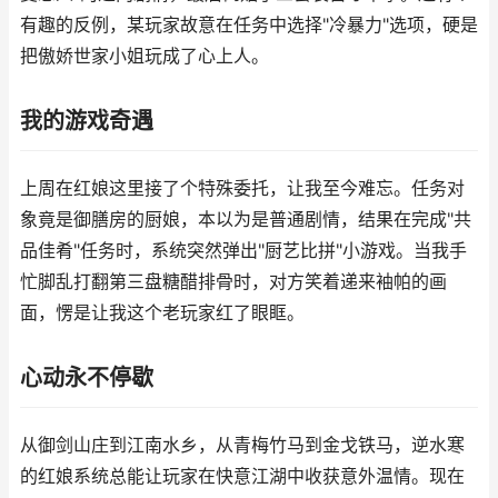
有趣的反例，某玩家故意在任务中选择"冷暴力"选项，硬是
把傲娇世家小姐玩成了心上人。
我的游戏奇遇
上周在红娘这里接了个特殊委托，让我至今难忘。任务对
象竟是御膳房的厨娘，本以为是普通剧情，结果在完成"共
品佳肴"任务时，系统突然弹出"厨艺比拼"小游戏。当我手
忙脚乱打翻第三盘糖醋排骨时，对方笑着递来袖帕的画
面，愣是让我这个老玩家红了眼眶。
心动永不停歇
从御剑山庄到江南水乡，从青梅竹马到金戈铁马，逆水寒
的红娘系统总能让玩家在快意江湖中收获意外温情。现在