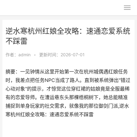
逆水寒杭州红娘全攻略：速通恋爱系统
不踩雷
作者：
admin
•
更新时间：2026-07-01
摘要：一见钟情从这里开始第一次在杭州城偶遇红娘任务
时，我差点把任务NPC当成了路人。直到被系统弹出"错过
心动对象"的提示，才惊觉这位穿红裙的姑娘竟是全服最稀
有的恋爱导师。在漕运巷东头那棵梧桐树下，她总能精准
捕捉到单身玩家的社交需求，就像我的那位御剑门派,逆水
寒杭州红娘全攻略：速通恋爱系统不踩雷