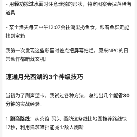
- 用
轻功掠过水面
时注意涟漪的形状，特定图案会掉落稀有
道具
- 某个渔夫每天中午12:07会往湖里扔鱼食，跟着鱼群走能
找到宝箱
我第一次发现这些彩蛋时差点把屏幕拍烂，原来NPC的日
常动作都暗藏玄机！
速通月光西湖的3个神级技巧
当初为了刷声望卡，我试过各种方法，总结出几个
能省30
分钟
的实战经验：
1.
跑商路线
：从茶馆-码头-画舫这条线比地图推荐路线快
17秒，利用建筑遮挡能减少敌人刷新