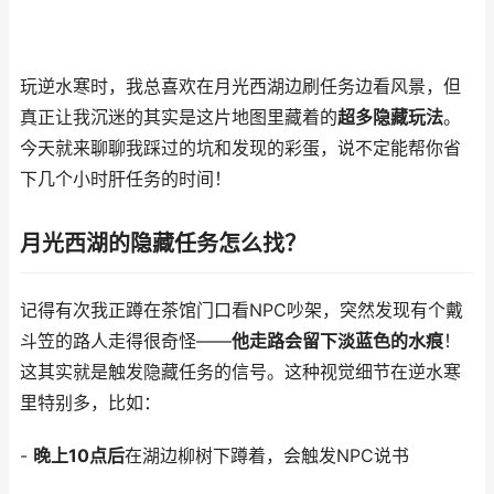
玩逆水寒时，我总喜欢在月光西湖边刷任务边看风景，但
真正让我沉迷的其实是这片地图里藏着的
超多隐藏玩法
。
今天就来聊聊我踩过的坑和发现的彩蛋，说不定能帮你省
下几个小时肝任务的时间！
月光西湖的隐藏任务怎么找？
记得有次我正蹲在茶馆门口看NPC吵架，突然发现有个戴
斗笠的路人走得很奇怪——
他走路会留下淡蓝色的水痕
！
这其实就是触发隐藏任务的信号。这种视觉细节在逆水寒
里特别多，比如：
-
晚上10点后
在湖边柳树下蹲着，会触发NPC说书