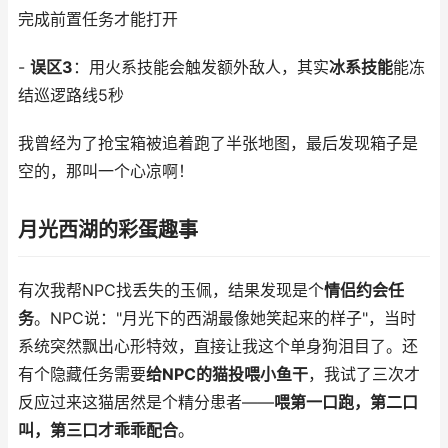
完成前置任务才能打开
-
误区3
：用火系技能会触发额外敌人，其实
冰系技能
能冻
结巡逻路线5秒
我曾经为了抢宝箱被追着跑了半张地图，最后发现箱子是
空的，那叫一个心凉啊！
月光西湖的彩蛋趣事
有次我帮NPC找丢失的玉佩，结果发现是个
情侣约会任
务
。NPC说："月光下的西湖最像她笑起来的样子"，当时
系统突然飘出心形特效，直接让我这个单身狗泪目了。还
有个隐藏任务需要
给NPC的猫投喂小鱼干
，我试了三次才
反应过来这猫居然是个精分患者——
喂第一口跑，第二口
叫，第三口才乖乖配合
。