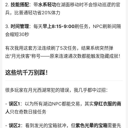
2.
技能搭配
：带
水系轻功
在湖面移动时不会惊动巡逻的官
兵，比普通轻功省20%体力
3.
时间管理
：每天
早上8:15-9:00
刷任务，NPC刷新间隔
会缩短30秒
有次我用这套方法连续刷了5次任务，结果系统突然弹
出"月光侠客"称号——原来连速通次数都能触发隐藏成就！
这些坑千万别踩！
很多玩家在月光西湖常犯的错误，我几乎都中过招：
-
误区1
：以为所有湖边NPC都能交易，其实
穿红衣服的商
人
只在奇数日接任务
-
误区2
：看到发光的宝箱就冲，但
紫色光晕的宝箱
需要先