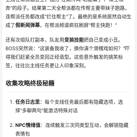
奔"的段子。结果第二天全帮派都在传帮主要带妹子跑路，
连帮派任务都改成"拦住帮主"了。最绝的是系统居然自动生
成了
假新闻弹幕
，在帮派频道疯狂刷屏"帮主快跑！"
还有次组队打副本，队友用
变装技能
把自己变成小丑。
BOSS突然说："这装备我收了，换你演个滑稽戏如何？"吓
得我们赶紧全员变回正经造型。这些意外触发的搞笑标
签，往往比主线任务更让人印象深刻。
收集攻略终极秘籍
任务日志里
：每个支线任务最后都有隐藏选项，选
择"多聊两句"能激活特殊对话
NPC情绪值
：连续触发三次同类型互动，会解锁隐藏
表情包