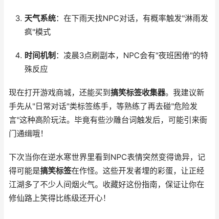
天气系统
：在下雨天找NPC对话，有概率触发"淋雨发
疯"模式
时间机制
：凌晨3点刷副本，NPC会有"夜班困倦"的特
殊反应
现在打开游戏商城，还能买到
搞笑标签收集器
。我建议新
手先从"日常对话"类标签练手，等熟练了再去碰"危险发
言"这种高阶玩法。毕竟有些沙雕台词触发后，可能引来衙
门通缉哦！
下次当你在逆水寒世界里看到NPC表情突然变得诡异，记
得可能是
搞笑标签
在作怪。这些开发者埋的彩蛋，让正经
江湖多了不少人间烟火气。收藏好这份指南，保证让你在
修仙路上笑得比练级还开心！