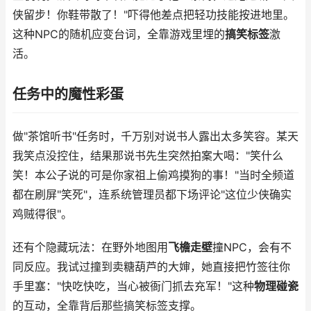
侠留步！你鞋带散了！"吓得他差点把轻功技能按进地里。
这种NPC的随机应变台词，全靠游戏里埋的
搞笑标签
激
活。
任务中的魔性彩蛋
做"茶馆听书"任务时，千万别对说书人露出太多笑容。某天
我笑点没控住，结果那说书先生突然拍案大喝："笑什么
笑！本公子说的可是你家祖上偷鸡摸狗的事！"当时全频道
都在刷屏"笑死"，连系统管理员都下场评论"这位少侠确实
鸡贼得很"。
还有个隐藏玩法：在野外地图用
飞檐走壁
撞NPC，会有不
同反应。我试过撞到卖糖葫芦的大婶，她直接把竹签往你
手里塞："快吃快吃，当心被衙门抓去充军！"这种
物理碰瓷
的互动，全靠背后那些搞笑标签支撑。