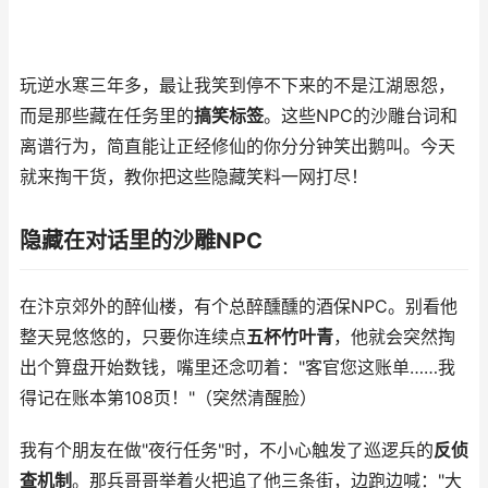
玩逆水寒三年多，最让我笑到停不下来的不是江湖恩怨，
而是那些藏在任务里的
搞笑标签
。这些NPC的沙雕台词和
离谱行为，简直能让正经修仙的你分分钟笑出鹅叫。今天
就来掏干货，教你把这些隐藏笑料一网打尽！
隐藏在对话里的沙雕NPC
在汴京郊外的醉仙楼，有个总醉醺醺的酒保NPC。别看他
整天晃悠悠的，只要你连续点
五杯竹叶青
，他就会突然掏
出个算盘开始数钱，嘴里还念叨着："客官您这账单……我
得记在账本第108页！"（突然清醒脸）
我有个朋友在做"夜行任务"时，不小心触发了巡逻兵的
反侦
查机制
。那兵哥哥举着火把追了他三条街，边跑边喊："大