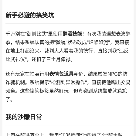
新手必避的搞笑坑
千万别在"御前比武"里使用
醉酒技能
！有次我装逼想表演醉
拳，结果系统认真的把"微醺"状态改成"烂醉如泥"，我直接
在地上打起滚来。裁判大人看着我的德行，直接判我"违反
比武礼仪"，还扣了三个月俸禄。
还有玩家在拍卖行用
表情包道具
竞价，结果触发NPC的防
诈骗机制。系统提示"检测到异常操作"，直接把他踢出交易
频道。这些搞笑标签虽然好玩，但真碰到系统警戒就尴尬
了。
我的沙雕日常
上周在帮派酒会上，我用"江湖传闻"功能编了个"帮主私