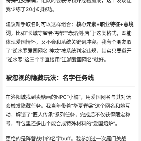
特殊社交系统
，组队时会获得额外经验加成，这个发现让
我少练了20小时轻功。
建议新手取名时可以这样组合：
核心元素+职业特征+意境
词
。比如“长城守望者·丐帮”“赤焰剑·唐门”这类格式，既能
体现爱国情怀，又不会和系统关键词冲突。我有个朋友取
了“逆水寒爱国网名·神龙”被系统判定违规，其实只要避开
“逆水寒”这三个字直接用“江湖爱国网名”就好。
被忽视的隐藏玩法：名字任务线
在洛阳城找到卖糖画的NPC“小橘”，用爱国网名与其对话
会触发隐藏任务。我当年带着“华夏脊梁”这个网名和她互
动，解锁了“匠人传承”系列任务，完成后不仅获得限定称
号，背包里还多出个能合成特殊材料的“爱国熔炉”。
更绝的是阵营战中的名字buff。我参加过一次雁门关战