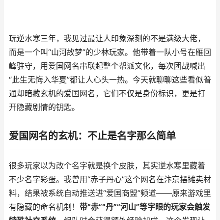
玩逆水寒三年，我见过最让人印象深刻的不是满级大佬，
而是一个叫“山河故梦”的少林玩家。他带着一队小号在雁回
峰驻守，用爱国网名串联起整个帮派文化，每次团战喊出
“此生无悔入华夏”都让人心头一热。今天就聊聊这些看似普
通却暗藏玄机的爱国网名，它们不仅是身份标识，更是打
开隐藏剧情的钥匙。
爱国网名的玄机：不止是名字那么简单
很多玩家以为改个名字就是换个皮肤，其实逆水寒里藏着
不少名字彩蛋。我曾用“赤子丹心”这个网名在汴京摆摊卖材
料，结果被系统自动推送进“爱国商盟”频道——原来游戏里
有隐藏的命名机制！
带“赤”“丹”“河山”等字眼的玩家会触发