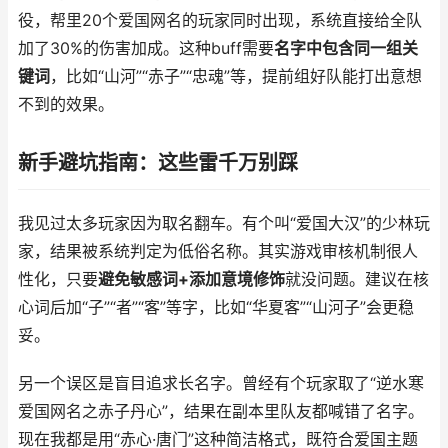
役，帮里20个爱国网名的玩家同时出现，系统直接给全队
加了30%的伤害加成。这种buff需要
名字中包含同一组关
键词
，比如“山河”“赤子”“忠魂”等，提前组好队能打出意想
不到的效果。
新手避坑指南：这些雷千万别踩
我见过太多玩家因为取名翻车。有个叫“爱国大汉”的少林玩
家，结果被系统判定为低俗名称。其实游戏审核机制很人
性化，只要
避免敏感词+添加意境修饰
就没问题。建议在核
心词后加“子”“者”“客”等字，比如“华夏客”“山河子”会更稳
妥。
另一个误区是盲目追求长名字。曾经有个玩家取了“逆水寒
爱国网名之赤子丹心”，结果在副本里队友都喊错了名字。
现在我都是用“赤心·唐门”这种简洁格式，既符合爱国主题