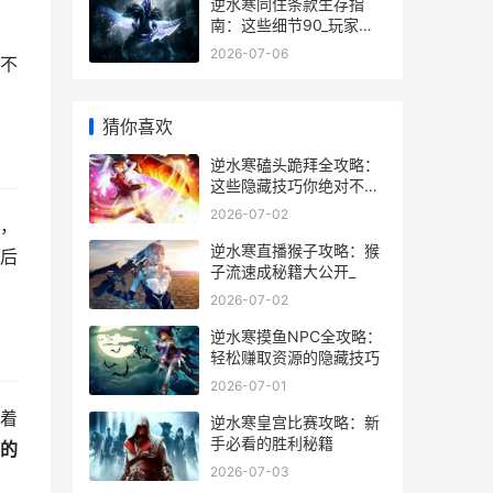
逆水寒同住条款生存指
南：这些细节90_玩家都
不知道
2026-07-06
不
猜你喜欢
逆水寒磕头跪拜全攻略：
这些隐藏技巧你绝对不知
道_
2026-07-02
，
逆水寒直播猴子攻略：猴
后
子流速成秘籍大公开_
2026-07-02
逆水寒摸鱼NPC全攻略：
轻松赚取资源的隐藏技巧
2026-07-01
着
逆水寒皇宫比赛攻略：新
手必看的胜利秘籍
的
2026-07-03