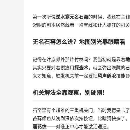
第一次听说
逆水寒无名石窑
的时候，我还在主线
起眼的副本居然藏着一堆宝藏和让人抓狂的机关
无名石窑怎么进？地图别光靠眼睛看
记得在汴京郊外那片竹林吗？我当初就是靠着
地
其实只要对着裂痕用
探查术
，就会弹出隐藏的石
来才知道，触发机关前一定要把
风声鹤唳
技能叠
机关解法全靠观察，别硬刚！
石窑里有个超难的三重机关门，当时我愣是卡了
苔藓颜色从浅到深依次按按钮，比瞎猜快多了。
莲花纹
——对准正中心才能激活通道。