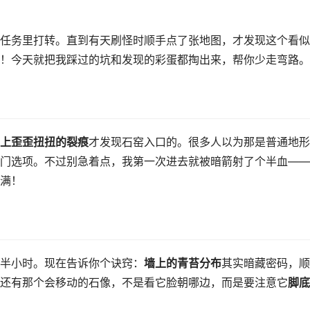
任务里打转。直到有天刷怪时顺手点了张地图，才发现这个看似
！今天就把我踩过的坑和发现的彩蛋都掏出来，帮你少走弯路。
上歪歪扭扭的裂痕
才发现石窑入口的。很多人以为那是普通地形
门选项。不过别急着点，我第一次进去就被暗箭射了个半血——
满！
半小时。现在告诉你个诀窍：
墙上的青苔分布
其实暗藏密码，顺
还有那个会移动的石像，不是看它脸朝哪边，而是要注意它
脚底