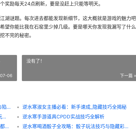
个奖励每天24点刷新，要是没赶上只能等明天。
江湖谜题。每次进去都能发现新细节，这大概就是游戏的魅力吧
希望你能比我在石窑里少掉几级。要是哪天你发现我漏写了什么
挖不完的秘密。
秘
没有了！
-07-06
下一篇 
逆水寒无名石窑全攻略：新手必看隐藏技巧与陷阱避雷指南
逆水寒淑女主播必看：新手速成_隐藏技巧全揭秘
逆水寒帮会酒壶怎么用_这些隐藏技巧99_的玩家都不知道
逆水寒手游道具CPDD实战技巧全解析
逆水寒同住条款生存指南：这些细节90_玩家都不知道
逆水寒喝酒骰子全攻略：骰子玩法技巧与隐藏彩蛋揭秘