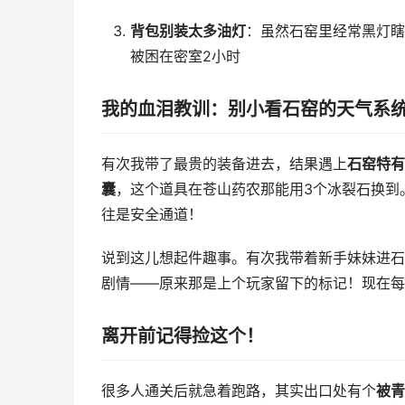
背包别装太多油灯
：虽然石窑里经常黑灯瞎
被困在密室2小时
我的血泪教训：别小看石窑的天气系
有次我带了最贵的装备进去，结果遇上
石窑特有
囊
，这个道具在苍山药农那能用3个冰裂石换到
往是安全通道！
说到这儿想起件趣事。有次我带着新手妹妹进石
剧情——原来那是上个玩家留下的标记！现在每
离开前记得捡这个！
很多人通关后就急着跑路，其实出口处有个
被青