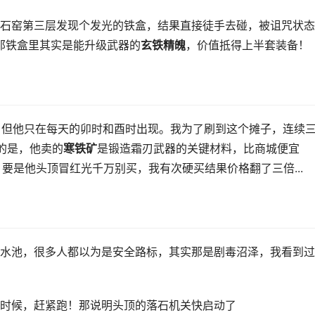
石窑第三层发现个发光的铁盒，结果直接徒手去碰，被诅咒状态
那铁盒里其实是能升级武器的
玄铁精魄
，价值抵得上半套装备！
，但他只在每天的卯时和酉时出现。我为了刷到这个摊子，连续
的是，他卖的
寒铁矿
是锻造霜刃武器的关键材料，比商城便宜
，要是他头顶冒红光千万别买，我有次硬买结果价格翻了三倍...
水池，很多人都以为是安全路标，其实那是剧毒沼泽，我看到过
时候，赶紧跑！那说明头顶的落石机关快启动了