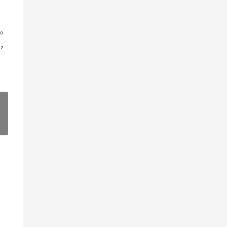
。
，
»