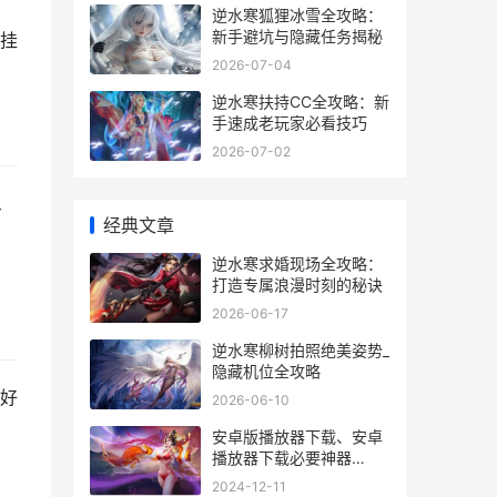
逆水寒狐狸冰雪全攻略：
新手避坑与隐藏任务揭秘
挂
2026-07-04
逆水寒扶持CC全攻略：新
手速成老玩家必看技巧
2026-07-02
三
经典文章
逆水寒求婚现场全攻略：
打造专属浪漫时刻的秘诀
2026-06-17
逆水寒柳树拍照绝美姿势_
隐藏机位全攻略
好
2026-06-10
安卓版播放器下载、安卓
播放器下载必要神器
android手机播放器下载
2024-12-11