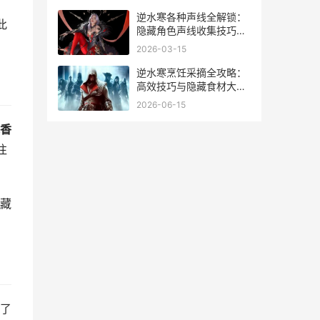
安卓播放器
逆水寒各种声线全解锁：
此
隐藏角色声线收集技巧分
享
2026-03-15
逆水寒烹饪采摘全攻略：
高效技巧与隐藏食材大公
开
2026-06-15
香
往
藏
了