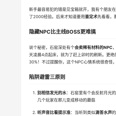
新手最容易犯的错是见宝箱就开，我有个朋友在
了2000经验。后来才知道要用
鉴定术
先看看，
隐藏NPC比主线BOSS更难搞
说个秘密，石窑深处有个
会卖稀有材料的NPC
天凌晨4点起床，就为了赶上卯时的刷新。更绝
30%！不过提醒你，这个NPC心情系统很奇怪
陷阱避雷三原则
别相信发光的水
：石窑里有个会反射月光的
几个玩家在那儿变成移动的蘑菇
听声音比看提示准
：当听到类似
滴答水声
的