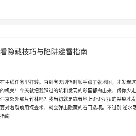
看隐藏技巧与陷阱避雷指南
在主线任务里打转。直到有天刷怪时顺手点了张地图，才发现这
的机关！今天就把我踩过的坑和发现的彩蛋都掏出来，帮你少走
汴京郊外那片竹林吗？我当初就是靠着地上歪歪扭扭的裂痕才发
要对着裂痕用探查术，就会弹出隐藏的石门选项。不过别,逆水
指南