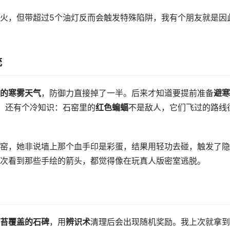
火，但带超过5个油灯反而会触发特殊陷阱，我有个朋友就是因
统
的寒雾天气
，防御力直接掉了一半。后来才知道要提前准备
避寒
。还有个冷知识：石窑里的
红色蝙蝠
不是敌人，它们飞过的路线
窑，她非说墙上那个血手印是彩蛋，结果用轻功去碰，触发了隐
次看到那些手绘的箭头，都觉得像在玩真人版密室逃脱。
苔覆盖的石碑
，用
辨识术
清理后会出现随机奖励。我上次就拿到