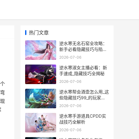
热门文章
逆水寒无名石窑全攻略：
新手必看隐藏技巧与陷阱
避雷指南
2026-07-06
逆水寒淑女主播必看：新
手速成_隐藏技巧全揭秘
2026-07-06
个
逆水寒帮会酒壶怎么用_这
弯
些隐藏技巧99_的玩家都
现
不知道
2026-07-06
寒
逆水寒手游道具CPDD实
战技巧全解析
2026-07-06