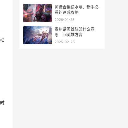
师徒合集逆水寒：新手必
看的速成攻略
2026-01-23
贵州话英雄联盟什么意
思 lol英雄方言
动
2025-02-28
时