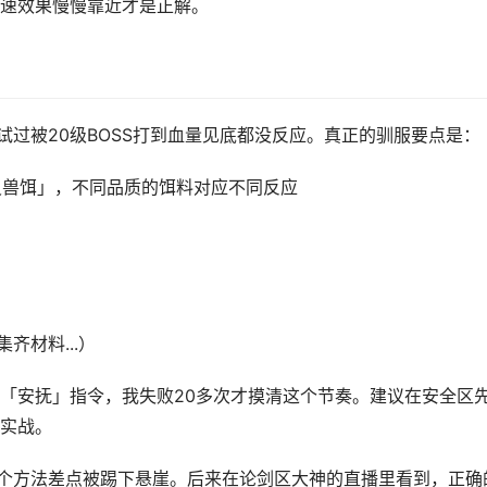
速效果慢慢靠近才是正解。
试过被20级BOSS打到血量见底都没反应。真正的驯服要点是：
灵兽饵」，不同品质的饵料对应不同反应
齐材料...）
「安抚」指令，我失败20多次才摸清这个节奏。建议在安全区
实战。
这个方法差点被踢下悬崖。后来在论剑区大神的直播里看到，正确