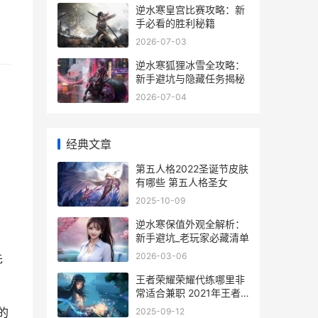
逆水寒皇宫比赛攻略：新
手必看的胜利秘籍
2026-07-03
逆水寒狐狸冰雪全攻略：
新手避坑与隐藏任务揭秘
2026-07-04
经典文章
第五人格2022圣诞节皮肤
有哪些 第五人格圣女
2025-10-09
逆水寒保值外观全解析：
新手避坑_老玩家必藏清单
2026-03-06
先
王者荣耀荣耀代练哪里非
常适合兼职 2021年王者
荣耀代练
的
2025-09-12