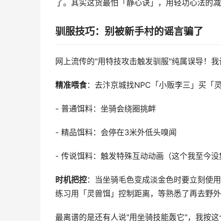
了。其实这货最怕「静心诀」，用轻功心法的减
驯服技巧：别被新手村的谣言骗了
网上流传的"用特技攻击触发驯服"纯属误导！我
精准喂食
：去汴京城找NPC「小贩李三」买「
- 普通饵料：坐骑会绕圈挑衅
- 精品饵料：会停在3米外低头嗅闻
- 传说饵料：触发特殊互动动画（这个我至今没集
时机把控
：当坐骑毛色变成淡金色时要立刻使用
练习用「灵兽饵」控制距离，等熟悉了再去野外
最离谱的是还有人说"用坐骑技能轰它"，我按