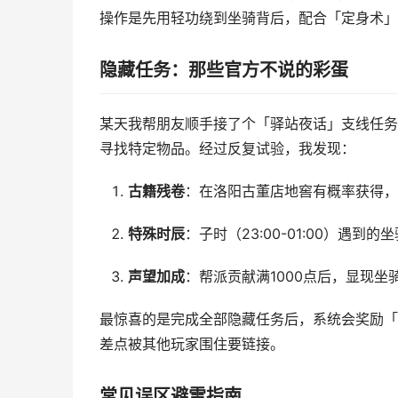
操作是先用轻功绕到坐骑背后，配合「定身术」
隐藏任务：那些官方不说的彩蛋
某天我帮朋友顺手接了个「驿站夜话」支线任务
寻找特定物品。经过反复试验，我发现：
古籍残卷
：在洛阳古董店地窖有概率获得，
特殊时辰
：子时（23:00-01:00）遇
声望加成
：帮派贡献满1000点后，显现坐
最惊喜的是完成全部隐藏任务后，系统会奖励「
差点被其他玩家围住要链接。
常见误区避雷指南