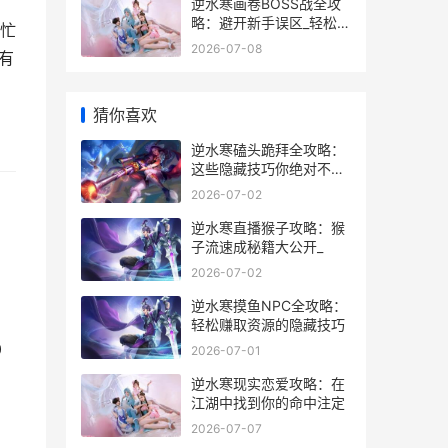
逆水寒画卷BOSS战全攻
略：避开新手误区_轻松拿
忙
奖励_
2026-07-08
有
猜你喜欢
逆水寒磕头跪拜全攻略：
这些隐藏技巧你绝对不知
道_
2026-07-02
逆水寒直播猴子攻略：猴
子流速成秘籍大公开_
2026-07-02
逆水寒摸鱼NPC全攻略：
轻松赚取资源的隐藏技巧
0
2026-07-01
逆水寒现实恋爱攻略：在
江湖中找到你的命中注定
2026-07-07