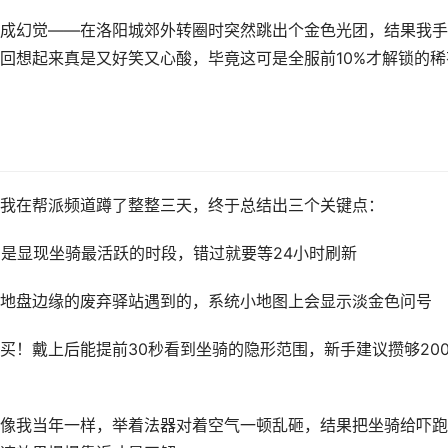
成幻觉——在洛阳城郊外转圈时突然跳出个金色光团，结果我手
回想起来真是又好笑又心酸，毕竟这可是全服前10%才解锁的稀
我在帮派频道蹲了整整三天，终于总结出三个关键点：
0-21:00是显现坐骑最活跃的时段，错过就要等24小时刷新
地盘边缘的废弃驿站遇到的，系统小地图上会显示淡金色问号
买！戴上后能提前30秒看到坐骑的隐形范围，新手建议攒够20
像我当年一样，举着法器对着空气一顿乱砸，结果把坐骑给吓跑