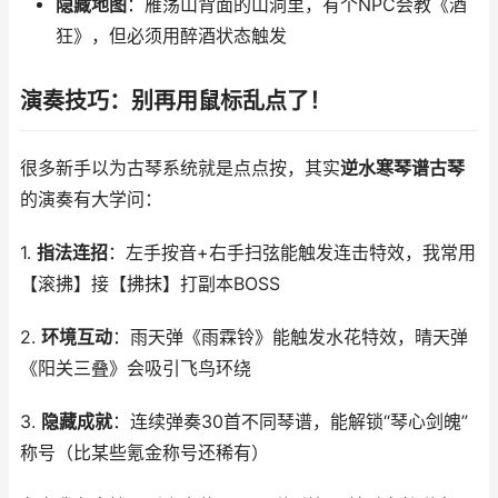
隐藏地图
：雁荡山背面的山洞里，有个NPC会教《酒
狂》，但必须用醉酒状态触发
演奏技巧：别再用鼠标乱点了！
很多新手以为古琴系统就是点点按，其实
逆水寒琴谱古琴
的演奏有大学问：
1.
指法连招
：左手按音+右手扫弦能触发连击特效，我常用
【滚拂】接【拂抹】打副本BOSS
2.
环境互动
：雨天弹《雨霖铃》能触发水花特效，晴天弹
《阳关三叠》会吸引飞鸟环绕
3.
隐藏成就
：连续弹奏30首不同琴谱，能解锁“琴心剑魄”
称号（比某些氪金称号还稀有）