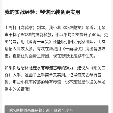
我的实战经验：琴谱比装备更实用
上周打【寒鸦冢】副本，我带着《卧虎藏龙》琴谱，用琴
声干扰了BOSS的技能释放，小队平均DPS提升了40%。更
绝的是，用《沧海一声笑》还能吸引附近玩家组队，比喊
话招人高效太多。有次在帮战用《十面埋伏》搞出音波攻
击，直接让对面帮主懵圈，现在想想还是忍不住笑。
如果你也想体验
逆水寒琴谱古琴
的魅力，建议从《阳关三
叠》入手，这曲子上手简单又实用。记得每天去琴行签
到，那些小概率掉落的稀有琴谱，说不定就是你通关神龙
副本的关键哦！
逆水寒摆摊画面秘籍：新手赚钱全攻略