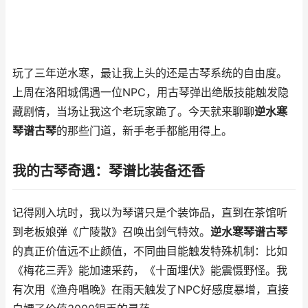
玩了三年逆水寒，最让我上头的还是古琴系统的自由度。
上周在洛阳城偶遇一位NPC，用古琴弹出绝版技能触发隐
藏剧情，当场让我这个老玩家跪了。今天就来聊聊
逆水寒
琴谱古琴
的那些门道，新手老手都能用得上。
我的古琴奇遇：琴谱比装备还香
记得刚入坑时，我以为琴谱只是个装饰品，直到在茶馆听
到老板娘弹《广陵散》召唤出剑气特效。
逆水寒琴谱古琴
的真正价值远不止颜值，不同曲目能触发特殊机制：比如
《梅花三弄》能加速采药，《十面埋伏》能震慑野怪。我
有次用《渔舟唱晚》在雨天触发了NPC好感度暴增，直接