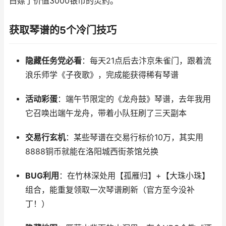
白嫖了价值3000银币的灵药。
获取琴谱的5个冷门技巧
隐藏任务党必看
：每天21点后去汴京朱雀门，跟着流
浪乐师学《子夜歌》，完成能获得稀有琴谱
活动彩蛋
：端午节限定的《龙舟鼓》琴谱，去年我用
它召唤出端午龙舟，带着小队狂刷了三天副本
交易行玄机
：某些琴谱在交易行标价10万，其实用
8888铜币就能在洛阳城西街茶馆兑换
BUG利用
：在竹林深处用【孤雁归】+【大珠小珠】
组合，能重复领取一次琴谱刷新（官方至今没补
丁！）