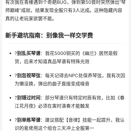
有次我在青楼遇到个奇葩BUG，弹到第50首时突然弹出“琴
师巅峰”成就，结果发现全服只有3人达成。这种隐藏内容
真的让老玩家欲罢不能。
新手避坑指南：别像我一样交学费
?
别乱买琴谱
：我花5000铜买的《幽兰》居然是假
货，后来才知道真品琴谱有特殊光效
?
别忽视琴弦
：每天记得去NPC处保养琴弦，我有次因
为懒没换，弹出的曲子直接变成噪音
?
别错过时间
：部分琴谱只有特定时辰有效，比如《春
江花月夜》必须在寅时演奏才能触发
?
别单练琴谱
：建议搭配【音律】技能一起提升，我认
识的氪佬用这个组合三天冲上全服第一