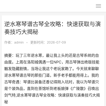
逆水寒琴谱古琴全攻略：快速获取与演
奏技巧大揭秘
作者：
admin
•
更新时间：2026-07-09
摘要：玩了三年逆水寒，最让我上头的还是古琴系统的自
由度。上周在洛阳城偶遇一位NPC，用古琴弹出绝版技能
触发隐藏剧情，当场让我这个老玩家跪了。今天就来聊聊
逆水寒琴谱古琴的那些门道，新手老手都能用得上。我的
古琴奇遇：琴谱比装备还香记得刚入坑时，我以为琴谱只
是个装饰品，直到在茶馆听到老板娘弹《广陵散》召唤出
剑气特,逆水寒琴谱古琴全攻略：快速获取与演奏技巧大揭
秘