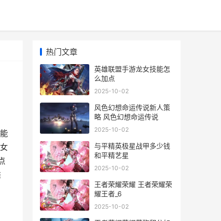
热门文章
英雄联盟手游龙女技能怎
么加点
2025-10-02
风色幻想命运传说新人策
略 风色幻想命运传说
2025-10-02
能
与平精英极星战甲多少钱
女
和平精艺星
点
2025-10-02
雄
王者荣耀荣耀 王者荣耀荣
耀王者_6
2025-10-02