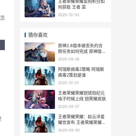
王者荣耀荣耀菜狗积分如
何获取 王者 菜
2025-10-02
怎
猜你喜欢
原神2.8版本被丢失的合
照任务如何完成 原神版本
下错了_1
2025-09-28
阿瑞斯病毒2策略 阿瑞斯
病毒2策划是谁
2025-10-01
王者荣耀荣耀铠琥珀纪元
啥子时候上线 铠荣耀皮肤
2025-09-27
王者荣耀荣耀：赵云淬星
更
耀世宣布 王者荣耀荣耀战
区怎么修改别的地区
2025-09-30