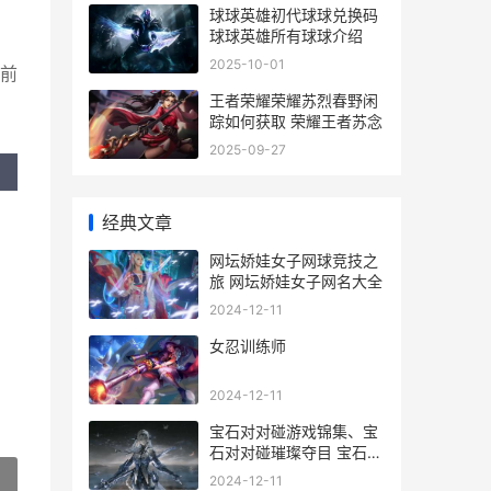
球球英雄初代球球兑换码
球球英雄所有球球介绍
2025-10-01
前
王者荣耀荣耀苏烈春野闲
踪如何获取 荣耀王者苏念
2025-09-27
经典文章
网坛娇娃女子网球竞技之
旅 网坛娇娃女子网名大全
2024-12-11
女忍训练师
2024-12-11
宝石对对碰游戏锦集、宝
石对对碰璀璨夺目 宝石配
对怎么玩
2024-12-11