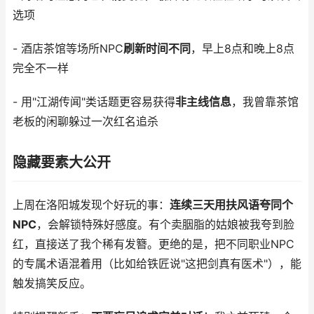
选项
- 酒店茶馆等场所NPC
刷新时间不同
，早上8点和晚上8点
完全不一样
- 用"江湖传闻"类话题更容易获得
非主线信息
，我曾靠茶馆
老板的闲聊躲过一次红名追杀
隐藏要素大公开
上周在洛阳城发现个好玩的事：
连续三天用扶风语夸同个
NPC
，会解锁特殊好感度。有个卖胭脂的姑娘被我夸到脸
红，直接送了我个稀有发簪。更绝的是，把不同职业NPC
的专属术语混着用（比如给铁匠说"这把剑真有医术"），能
触发搞笑反应。