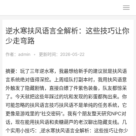
逆水寒扶风语言全解析：这些技巧让你
少走弯路
作者：
admin
•
更新时间：2026-05-22
摘要：玩了三年逆水寒，我最想给新手的建议就是扶风语
言系统绝对值得深挖。上周组队打副本时，我用扶风语意
外触发了隐藏剧情，直接白嫖了件紫色装备，队友都惊呆
了。今天就把这些年踩过的坑和发现的彩蛋都掏出来。你
可能忽略的扶风语言技巧扶风语不是单纯的任务系统，它
更像是游戏里的"社交密码"。我有个朋友整天研究NPC对
话，现在能用扶风语和卖糖葫芦的老汉聊出隐藏支线。几
个实用小技巧：,逆水寒扶风语言全解析：这些技巧让你少