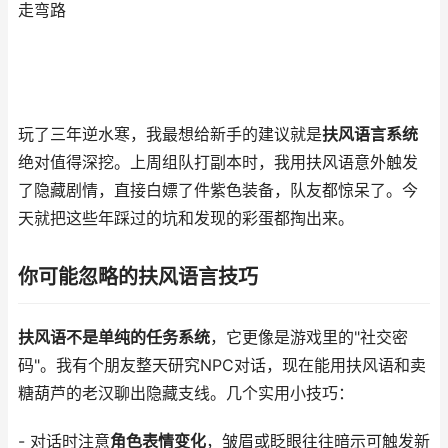
走弯路
玩了三年逆水寒，我最想给新手的建议就是
扶风语言系统
绝对值得深挖。上周组队打副本时，我用扶风语意外触发
了隐藏剧情，直接白嫖了件紫色装备，队友都惊呆了。今
天就把这些年踩过的坑和发现的彩蛋都掏出来。
你可能忽略的扶风语言技巧
扶风语不是单纯的任务系统
，它更像是游戏里的"社交密
码"。我有个朋友整天研究NPC对话，现在能用扶风语和卖
糖葫芦的老汉聊出隐藏支线。几个实用小技巧：
- 对话时注意
角色表情变化
，皱眉或眨眼往往暗示可触发新