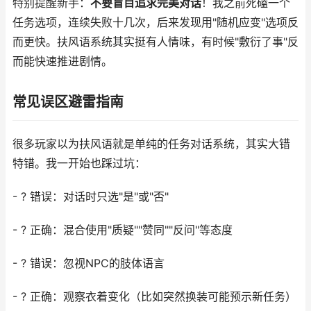
特别提醒新手：
不要盲目追求完美对话
！我之前死磕一个
任务选项，连续失败十几次，后来发现用"随机应变"选项反
而更快。扶风语系统其实挺有人情味，有时候"敷衍了事"反
而能快速推进剧情。
常见误区避雷指南
很多玩家以为扶风语就是单纯的任务对话系统，其实大错
特错。我一开始也踩过坑：
- ? 错误：对话时只选"是"或"否"
- ? 正确：混合使用"质疑""赞同""反问"等态度
- ? 错误：忽视NPC的肢体语言
- ? 正确：观察衣着变化（比如突然换装可能预示新任务）