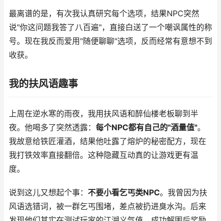
最离谱的是，有次我认真研究每个选项，结果NPC突然
说"你这问题我答了八百遍"，直接白送了一个嘲讽属性的称
号。现在我反而爱用"随便聊聊"选项，反而经常有意想不到
收获。
我的扶风语趣事
上周在逆水寒的雨夜，我用扶风语和醉仙楼老板聊到半
夜。他喝多了突然透露：
每个NPC都有自己的"酒量值"
。
我故意给铁匠灌酒，结果他吐露了熔炉的秘密配方，现在
我打铁效率直接翻倍。这种隐藏互动真的让游戏更有温
度。
说到这儿又想起个事：
不要小看乞丐类NPC
。我曾因为扶
风语选错词，被一群乞丐围堵，差点被扔进臭水沟。后来
发现他们其实在测试玩家的江湖义气值，成功解围后奖励