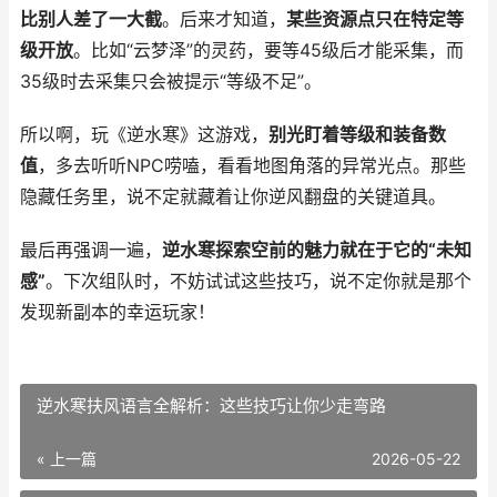
比别人差了一大截
。后来才知道，
某些资源点只在特定等
级开放
。比如“云梦泽”的灵药，要等45级后才能采集，而
35级时去采集只会被提示“等级不足”。
所以啊，玩《逆水寒》这游戏，
别光盯着等级和装备数
值
，多去听听NPC唠嗑，看看地图角落的异常光点。那些
隐藏任务里，说不定就藏着让你逆风翻盘的关键道具。
最后再强调一遍，
逆水寒探索空前的魅力就在于它的“未知
感”
。下次组队时，不妨试试这些技巧，说不定你就是那个
发现新副本的幸运玩家！
逆水寒扶风语言全解析：这些技巧让你少走弯路
« 上一篇
2026-05-22