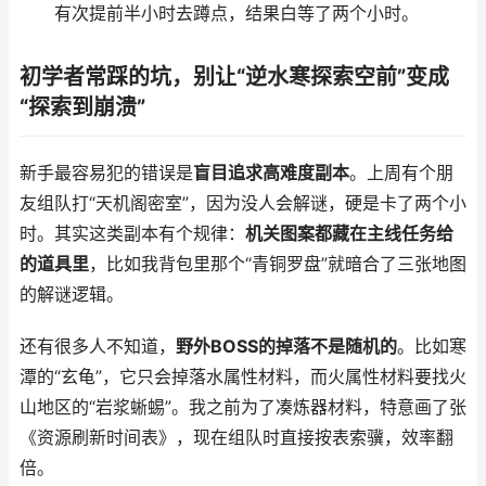
有次提前半小时去蹲点，结果白等了两个小时。
初学者常踩的坑，别让“逆水寒探索空前”变成
“探索到崩溃”
新手最容易犯的错误是
盲目追求高难度副本
。上周有个朋
友组队打“天机阁密室”，因为没人会解谜，硬是卡了两个小
时。其实这类副本有个规律：
机关图案都藏在主线任务给
的道具里
，比如我背包里那个“青铜罗盘”就暗合了三张地图
的解谜逻辑。
还有很多人不知道，
野外BOSS的掉落不是随机的
。比如寒
潭的“玄龟”，它只会掉落水属性材料，而火属性材料要找火
山地区的“岩浆蜥蜴”。我之前为了凑炼器材料，特意画了张
《资源刷新时间表》，现在组队时直接按表索骥，效率翻
倍。