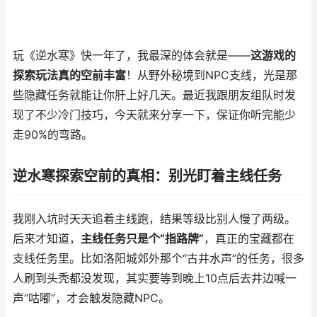
玩《逆水寒》快一年了，我最深的体会就是——
这游戏的
探索玩法真的空前丰富
！从野外秘境到NPC支线，光是那
些隐藏任务就能让你肝上好几天。最近我跟朋友组队时发
现了不少冷门技巧，今天就来分享一下，保证你听完能少
走90%的弯路。
逆水寒探索空前的真相：别光盯着主线任务
我刚入坑时天天追着主线跑，结果等级比别人慢了两级。
后来才知道，
主线任务只是个“指路牌”
，真正的宝藏都在
支线任务里。比如洛阳城郊外那个“古井水声”的任务，很多
人刷到头秃都没发现，其实要等到晚上10点后去井边喊一
声“咕嘟”，才会触发隐藏NPC。