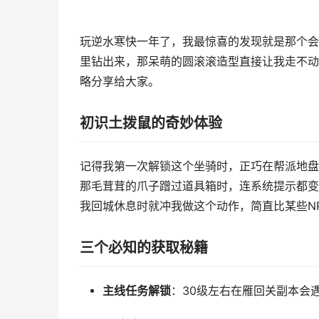
玩逆水寒快一年了，我最惊喜的发现就是那个会
里钻出来，那呆萌的圆滚滚造型直接让我走不动
略分享给大家。
初识土拨鼠的奇妙体验
记得我第一次解锁这个坐骑时，正巧在帮派地盘
那毛茸茸的爪子蹭过道具箱时，连系统提示都变
我回城休息时就冲我做这个动作，简直比某些N
三个必知的获取秘籍
主线任务解锁
：30级左右在雁回关副本会