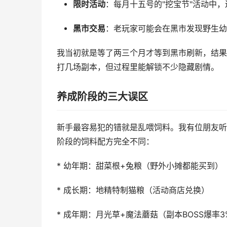
限时活动
：每月十五号的"挖宝节"活动中
黑市交易
：老玩家可能会在黑市发现野生幼崽
我当初就是等了两三个月才等到黑市刷新，结果
打几场副本，但过程里能解锁不少隐藏剧情。
养成阶段的三大误区
新手最容易犯的错就是乱喂饲料。我有位朋友听
阶段的饲料配方完全不同：
* 幼年期：甜菜根+兔粮（野外小摊都能买到）
* 成长期：地精特制猫粮（活动商店兑换）
* 成年期：月光草+魔法蘑菇（副本BOSS爆率3