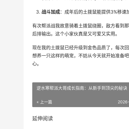
战斗加成
：成年后的土拨鼠能提供3%移速
有次帮派战我故意骑着土拨鼠绕圈，敌方看到那
后排输出。这个小家伙真是又可爱又实用。
现在我的土拨鼠已经升级到金色品质了，每次回
想养一只这样的萌宠，不妨从今天就开始准备吧
心。
逆水寒帮派大哥成长指南：从新手到顶尖的秘诀
« 上一篇
2026
延伸阅读