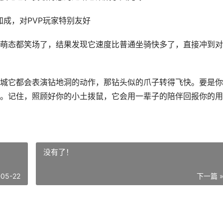
加成，对PVP玩家特别友好
萌态都笑场了，结果发现它速度比普通坐骑快多了，直接冲到对
城它都会表演钻地洞的动作，那钻头似的爪子转得飞快。要是你
。记住，照顾好你的小土拨鼠，它会用一辈子的陪伴回报你的用
没有了！
-05-22
下一篇 