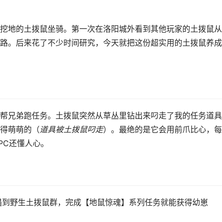
挖地的土拨鼠坐骑。第一次在洛阳城外看到其他玩家的土拨鼠从
路。后来花了不少时间研究，今天就把这份超实用的土拨鼠养成
帮兄弟跑任务。土拨鼠突然从草丛里钻出来叼走了我的任务道具
得萌萌的（
道具被土拨鼠叼走
）。最绝的是它会用前爪比心，每
PC还懂人心。
遇到野生土拨鼠群，完成【地鼠惊魂】系列任务就能获得幼崽