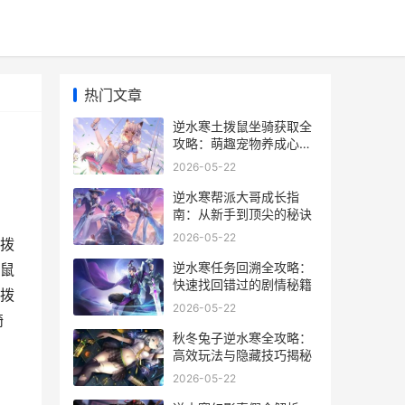
热门文章
逆水寒土拨鼠坐骑获取全
攻略：萌趣宠物养成心得
分享
2026-05-22
逆水寒帮派大哥成长指
南：从新手到顶尖的秘诀
2026-05-22
拨
逆水寒任务回溯全攻略：
鼠
快速找回错过的剧情秘籍
拨
2026-05-22
骑
秋冬兔子逆水寒全攻略：
高效玩法与隐藏技巧揭秘
2026-05-22