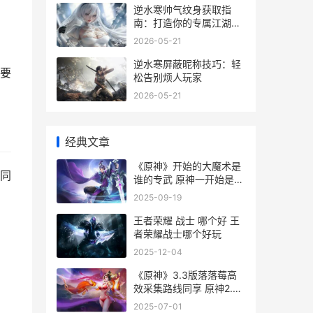
逆水寒帅气纹身获取指
南：打造你的专属江湖印
记
2026-05-21
逆水寒屏蔽昵称技巧：轻
要
松告别烦人玩家
2026-05-21
经典文章
《原神》开始的大魔术是
同
谁的专武 原神一开始是什
么元素
2025-09-19
王者荣耀 战士 哪个好 王
者荣耀战士哪个好玩
2025-12-04
《原神》3.3版落落莓高
效采集路线同享 原神2.0
落落莓分布图
2025-07-01