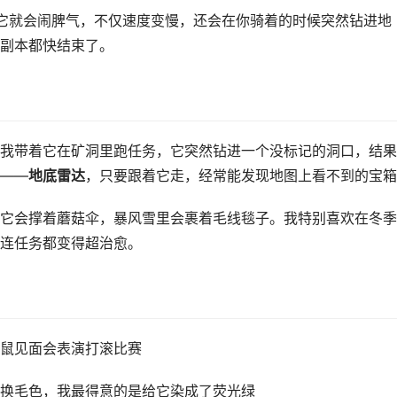
它就会闹脾气，不仅速度变慢，还会在你骑着的时候突然钻进地
副本都快结束了。
我带着它在矿洞里跑任务，它突然钻进一个没标记的洞口，结果
——
地底雷达
，只要跟着它走，经常能发现地图上看不到的宝箱
它会撑着蘑菇伞，暴风雪里会裹着毛线毯子。我特别喜欢在冬季
连任务都变得超治愈。
鼠见面会表演打滚比赛
换毛色，我最得意的是给它染成了荧光绿