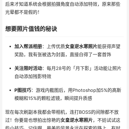
后来才知道系统会根据拍摄角度自动添加特效，原来那些
光晕都不是假的！
想要照片值钱的秘诀
加入帮派相册
：上传优质
女皇逆水寒照片
能获得声望
奖励，我有张被选为封面，直接白得了一套首饰
关注限时活动
：每月28号的「月下影」活动能让照片
自动添加残影特效
P图技巧
：游戏内截图后，用Photoshop加5%的高斯
模糊和15%的颗粒滤镜，瞬间提升质感
现在每次刷副本我都会带相机，连打BOSS的间隙都不放
过！你要是也想拍出惊艳的
女皇逆水寒照片
，不妨试试这
些小技巧。记住啊，最美的风景永远在探索的路上，有时