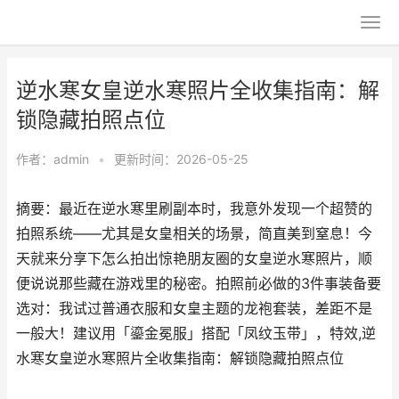
逆水寒女皇逆水寒照片全收集指南：解
锁隐藏拍照点位
作者：
admin
•
更新时间：2026-05-25
摘要：最近在逆水寒里刷副本时，我意外发现一个超赞的
拍照系统——尤其是女皇相关的场景，简直美到窒息！今
天就来分享下怎么拍出惊艳朋友圈的女皇逆水寒照片，顺
便说说那些藏在游戏里的秘密。拍照前必做的3件事装备要
选对：我试过普通衣服和女皇主题的龙袍套装，差距不是
一般大！建议用「鎏金冕服」搭配「凤纹玉带」，特效,逆
水寒女皇逆水寒照片全收集指南：解锁隐藏拍照点位