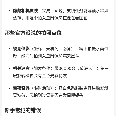
隐藏相机皮肤
：完成「画境」支线任务能解锁水墨风
滤镜，用这个拍女皇雕像简直像在看国画
那些官方没说的拍照点位
镜湖倒影
（坐标：天机阁西南角）：蹲下拍摄水面倒
影，能同时拍到女皇雕像和满天星斗
机关迷宫
（触发条件：带30000会心值进入）：第三
层旋转楼梯会有金色光轨特效
雪夜奇遇
（限时活动）：穿白色系服装更容易触发飘
雪特效，我拍到过雪花落在发间慢镜头
新手常犯的错误