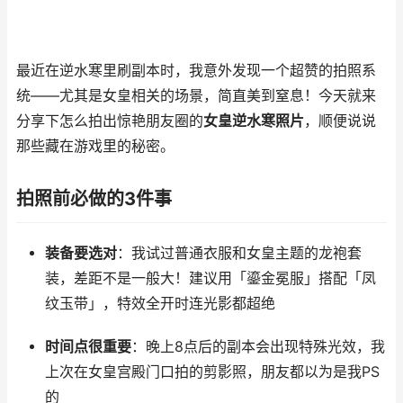
最近在逆水寒里刷副本时，我意外发现一个超赞的拍照系
统——尤其是女皇相关的场景，简直美到窒息！今天就来
分享下怎么拍出惊艳朋友圈的
女皇逆水寒照片
，顺便说说
那些藏在游戏里的秘密。
拍照前必做的3件事
装备要选对
：我试过普通衣服和女皇主题的龙袍套
装，差距不是一般大！建议用「鎏金冕服」搭配「凤
纹玉带」，特效全开时连光影都超绝
时间点很重要
：晚上8点后的副本会出现特殊光效，我
上次在女皇宫殿门口拍的剪影照，朋友都以为是我PS
的