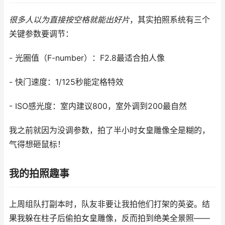
很多人以为直接按空格就能出好片
，其实拍照系统有三个
关键参数要调节：
- 光圈值（F-number）：F2.8最适合拍人像
- 快门速度：1/125秒能定格特效
- ISO感光度：室内建议800，室外调到200最自然
我之前就因为没调参数，拍了半小时女皇雕像全是糊的，
气得想砸鼠标！
我的拍照趣事
上周组队打副本时，队友非要让我拍他们打架的英姿。结
果我躲在柱子后偷拍女皇雕像，反而拍到绝美全景照——