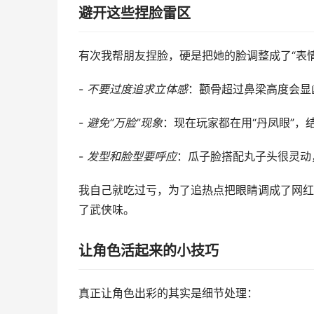
避开这些捏脸雷区
有次我帮朋友捏脸，硬是把她的脸调整成了“表
-
不要过度追求立体感
：颧骨超过鼻梁高度会显
-
避免“万脸”现象
：现在玩家都在用“丹凤眼”，
-
发型和脸型要呼应
：瓜子脸搭配丸子头很灵动
我自己就吃过亏，为了追热点把眼睛调成了网红
了武侠味。
让角色活起来的小技巧
真正让角色出彩的其实是细节处理：