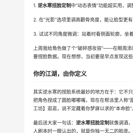
1.
逆水寒扭脸定制
中“动态表情”功能超实用，
2. 在“光影”选项里调高颧骨亮度，能让脸型更
3. 试试不同角度微调：站着时看侧面轮廓，坐
上周我给角色做了个“破碎感妆容”——在眼周
要捏脸数据。现在想想，当初要是早点发现这些
你的江湖，由你定义
其实逆水寒的捏脸系统最妙的地方在于：它不只
把角色捏成了圆脸嘟嘟嘴，现在在帮派里人称“
工坊】逛逛，说不定藏着你梦寐以求的“本命脸”
最后送大家一句话：
逆水寒扭脸定制
就像调酒，
人刷本时一眼认出的，就是你独一无二的脸庞。