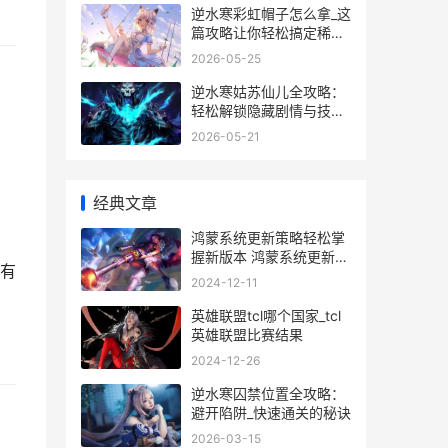
逆水寒彩虹帽子怎么拿_这
篇攻略让你轻松搞定稀有
时装
2026-05-25
逆水寒姑苏仙儿全攻略：
轻松解锁隐藏剧情与技能
技巧
2026-05-21
经典文章
鸿蒙系统更新策略轻松掌
握新版本 鸿蒙系统更新内
有
容
2024-12-11
英雄联盟tcl哪个国家_tcl
英雄联盟比赛结果
2024-12-26
逆水寒囚禁位置全攻略：
避开陷阱_快速通关的秘诀
2026-03-15