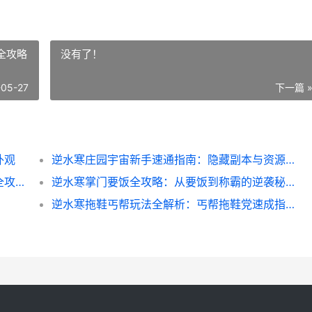
全攻略
没有了！
-05-27
下一篇 
外观
逆水寒庄园宇宙新手速通指南：隐藏副本与资源全攻略
逆水寒帮会货车实战指南：高效运输与避坑全攻略
逆水寒掌门要饭全攻略：从要饭到称霸的逆袭秘籍
逆水寒拖鞋丐帮玩法全解析：丐帮拖鞋党速成指南