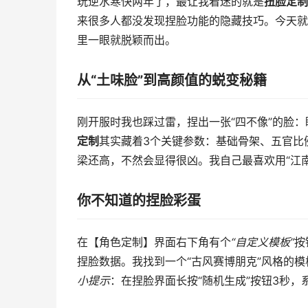
玩逆水寒快两年了，最让我着迷的就是
扭脸定制
来很多人都没发现捏脸功能的隐藏技巧。今天就
里一眼就脱颖而出。
从“土味脸”到高颜值的蜕变秘籍
刚开服时我也踩过雷，捏出一张“四不像”的脸
定制
其实藏着3个关键参数：基础骨架、五官比
梁还高，不然会显得很凶。我自己最喜欢用“江
你不知道的捏脸彩蛋
在【角色定制】界面右下角有个
“自定义模板”
按
捏脸数据。我找到一个“古风赛博朋克”风格的
小提示
：在捏脸界面长按“随机生成”按钮3秒