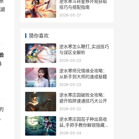
原
逆水寒斗转星移外观获取
技巧与搭配指南
湖
2026-05-27
猜你喜欢
逆水寒怎么鞭打_实战技巧
与误区全解析
脸
2026-05-23
鼻
逆水寒师兄情缘全攻略：
从新手到大师的速成秘籍
2026-05-23
逆水寒庄园破败全攻略：
避开陷阱速通技巧大公开
的
2026-05-22
。
逆水寒庄园茄子种出高收
益_手把手教你解锁隐藏功
能
2026-05-24