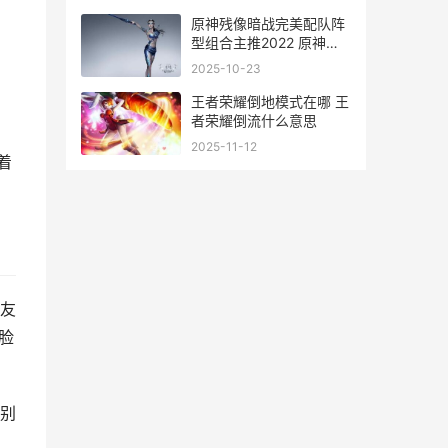
原神残像暗战完美配队阵
型组合主推2022 原神残
垣
2025-10-23
王者荣耀倒地模式在哪 王
者荣耀倒流什么意思
2025-11-12
着
友
脸
别