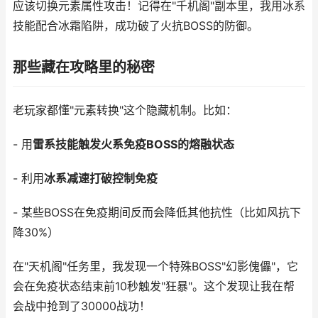
应该切换元素属性攻击！记得在"千机阁"副本里，我用冰系
技能配合冰霜陷阱，成功破了火抗BOSS的防御。
那些藏在攻略里的秘密
老玩家都懂"元素转换"这个隐藏机制。比如：
- 用
雷系技能触发火系免疫BOSS的熔融状态
- 利用
冰系减速打破控制免疫
- 某些BOSS在免疫期间反而会降低其他抗性（比如风抗下
降30%）
在"天机阁"任务里，我发现一个特殊BOSS"幻影傀儡"，它
会在免疫状态结束前10秒触发"狂暴"。这个发现让我在帮
会战中抢到了30000战功！