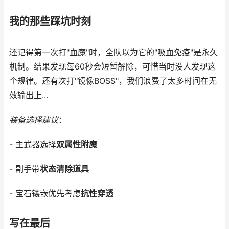
我的那些踩坑时刻
还记得第一次打"血魔"时，全队以为它的"吸血免疫"是永久
机制。结果发现每60秒会短暂解除，可惜当时没人发现这
个规律。还有次打"镜像BOSS"，我们浪费了太多时间在无
效输出上...
装备选择建议
：
- 主武器选择
双属性附魔
- 副手带
状态清除道具
- 宝石镶嵌优先考虑
抗性穿透
写在最后